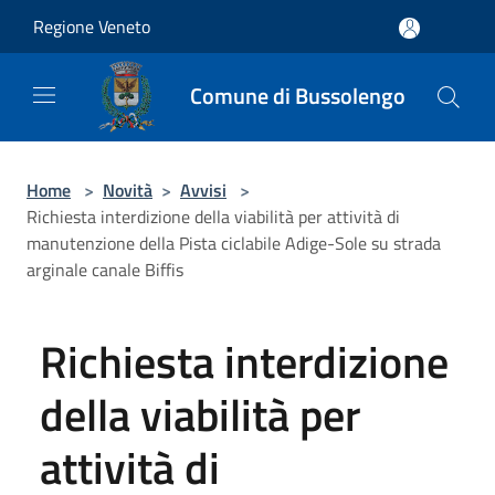
Salta al contenuto principale
Regione Veneto
Comune di Bussolengo
Home
>
Novità
>
Avvisi
>
Richiesta interdizione della viabilità per attività di
manutenzione della Pista ciclabile Adige-Sole su strada
arginale canale Biffis
Richiesta interdizione
della viabilità per
attività di