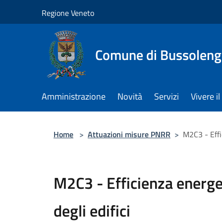
Salta al contenuto principale
Regione Veneto
Comune di Bussolen
Amministrazione
Novità
Servizi
Vivere 
Home
>
Attuazioni misure PNRR
>
M2C3 - Effic
M2C3 - Efficienza energet
degli edifici