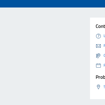
Cont
Prob