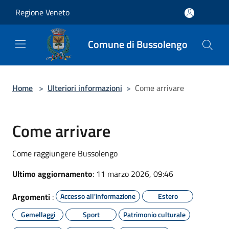
Salta al contenuto principale
Regione Veneto
Comune di Bussolengo
Home
>
Ulteriori informazioni
>
Come arrivare
Come arrivare
Come raggiungere Bussolengo
Ultimo aggiornamento
: 11 marzo 2026, 09:46
Argomenti
:
Accesso all'informazione
Estero
Gemellaggi
Sport
Patrimonio culturale