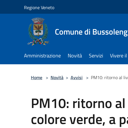
Salta al contenuto principale
Regione Veneto
Comune di Bussolen
Amministrazione
Novità
Servizi
Vivere 
Home
>
Novità
>
Avvisi
>
PM10: ritorno al liv
PM10: ritorno al l
colore verde, a p