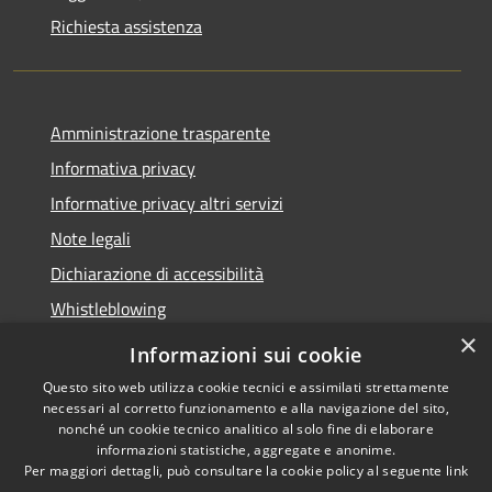
Richiesta assistenza
Amministrazione trasparente
Informativa privacy
Informative privacy altri servizi
Note legali
Dichiarazione di accessibilità
Whistleblowing
×
Informazioni sui cookie
Questo sito web utilizza cookie tecnici e assimilati strettamente
necessari al corretto funzionamento e alla navigazione del sito,
RSS
Copyright © 2026 • Comune di
nonché un cookie tecnico analitico al solo fine di elaborare
Accessibilità
Bussolengo • Powered by
informazioni statistiche, aggregate e anonime.
Privacy
Municipium
Accesso
•
Per maggiori dettagli, può consultare la cookie policy al seguente
link