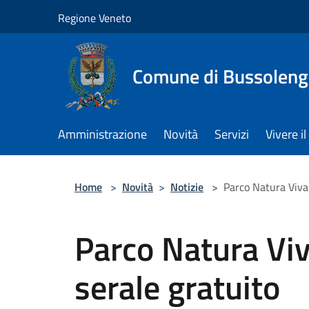
Salta al contenuto principale
Regione Veneto
Comune di Bussolen
Amministrazione
Novità
Servizi
Vivere 
Home
>
Novità
>
Notizie
>
Parco Natura Viva:
Parco Natura Viv
serale gratuito