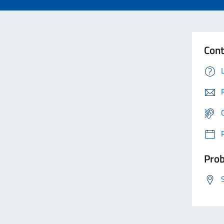
Cont
Prob