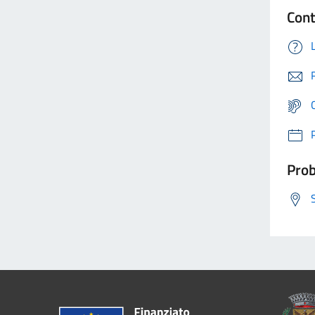
Cont
Prob