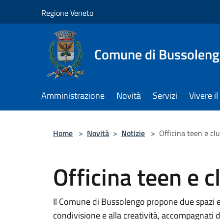
Salta al contenuto principale
Regione Veneto
Comune di Bussolen
Amministrazione
Novità
Servizi
Vivere 
Home
>
Novità
>
Notizie
>
Officina teen e cl
Officina teen e c
Il Comune di Bussolengo propone due spazi edu
condivisione e alla creatività, accompagnati 