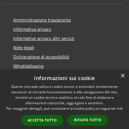
Amministrazione trasparente
Informativa privacy
Informative privacy altri servizi
Note legali
Dichiarazione di accessibilità
Whistleblowing
×
Informazioni sui cookie
Questo sito web utilizza cookie tecnici e assimilati strettamente
necessari al corretto funzionamento e alla navigazione del sito,
RSS
Copyright © 2026 • Comune di
nonché un cookie tecnico analitico al solo fine di elaborare
Accessibilità
Bussolengo • Powered by
informazioni statistiche, aggregate e anonime.
Privacy
Municipium
Accesso
•
Per maggiori dettagli, può consultare la cookie policy al seguente
link
Cookie
redazione
RIFIUTA TUTTO
ACCETTA TUTTO
Mappa del sito