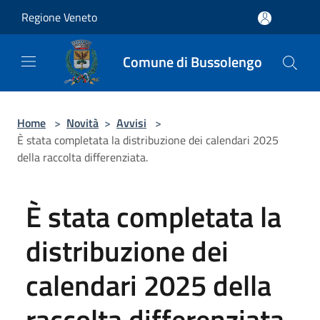
Salta al contenuto principale
Regione Veneto
Comune di Bussolengo
Home
>
Novità
>
Avvisi
>
È stata completata la distribuzione dei calendari 2025
della raccolta differenziata.
È stata completata la
distribuzione dei
calendari 2025 della
raccolta differenziata.