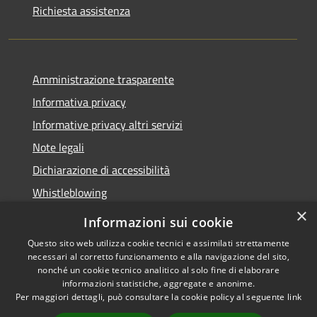
Richiesta assistenza
Amministrazione trasparente
Informativa privacy
Informative privacy altri servizi
Note legali
Dichiarazione di accessibilità
Whistleblowing
×
Informazioni sui cookie
Questo sito web utilizza cookie tecnici e assimilati strettamente
necessari al corretto funzionamento e alla navigazione del sito,
RSS
Copyright © 2026 • Comune di
nonché un cookie tecnico analitico al solo fine di elaborare
Accessibilità
Bussolengo • Powered by
informazioni statistiche, aggregate e anonime.
Privacy
Municipium
Accesso
Per maggiori dettagli, può consultare la cookie policy al seguente
link
•
Cookie
redazione