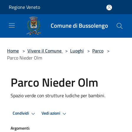
Salta al contenuto principale
Regione Veneto
Comune di Bussolengo
Home
>
Vivere il Comune
>
Luoghi
>
Parco
>
Parco Nieder Olm
Parco Nieder Olm
Spazio verde con strutture ludiche per bambini.
Condividi
Vedi azioni
Argomenti: