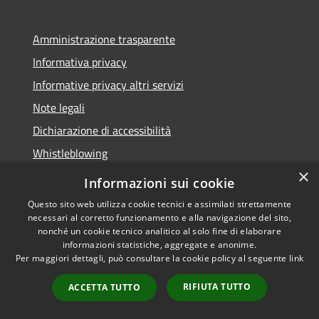
Amministrazione trasparente
Informativa privacy
Informative privacy altri servizi
Note legali
Dichiarazione di accessibilità
Whistleblowing
×
Informazioni sui cookie
Questo sito web utilizza cookie tecnici e assimilati strettamente
necessari al corretto funzionamento e alla navigazione del sito,
RSS
Copyright © 2026 • Comune di
nonché un cookie tecnico analitico al solo fine di elaborare
Accessibilità
Bussolengo • Powered by
informazioni statistiche, aggregate e anonime.
Privacy
Municipium
Accesso
•
Per maggiori dettagli, può consultare la cookie policy al seguente
link
Cookie
redazione
RIFIUTA TUTTO
ACCETTA TUTTO
Mappa del sito