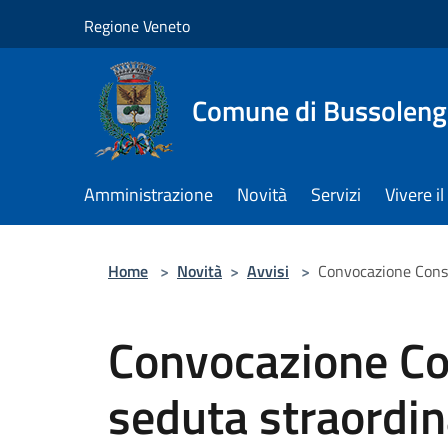
Salta al contenuto principale
Regione Veneto
Comune di Bussolen
Amministrazione
Novità
Servizi
Vivere 
Home
>
Novità
>
Avvisi
>
Convocazione Consi
Convocazione Co
seduta straordin