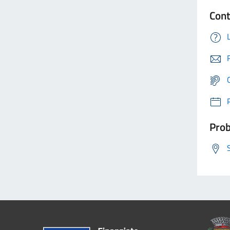
Cont
Prob