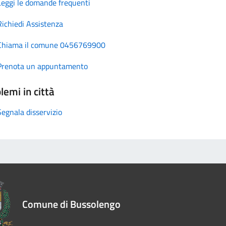
Leggi le domande frequenti
Richiedi Assistenza
Chiama il comune 0456769900
Prenota un appuntamento
lemi in città
Segnala disservizio
Comune di Bussolengo