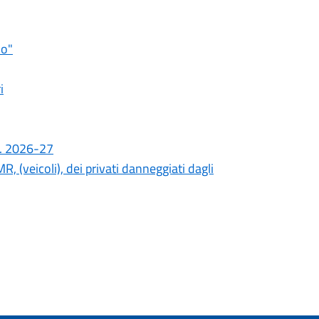
io"
i
.s. 2026-27
R, (veicoli), dei privati danneggiati dagli