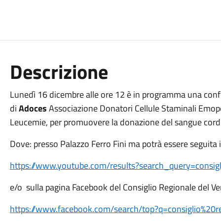
Descrizione
Lunedì 16 dicembre alle ore 12 è in programma una conf
di
Adoces
Associazione Donatori Cellule Staminali Emopo
Leucemie, per promuovere la donazione del sangue cordon
Dove: presso Palazzo Ferro Fini ma potrà essere seguita 
https://www.youtube.com/results?search_query=consig
e/o sulla pagina Facebook del Consiglio Regionale del Ve
https://www.facebook.com/search/top?q=consiglio%20