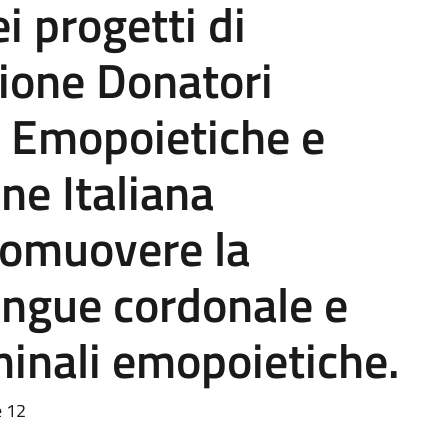
i progetti di
ione Donatori
i Emopoietiche e
ne Italiana
romuovere la
angue cordonale e
minali emopoietiche.
e 12