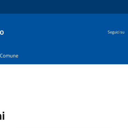
go
Seguici su
il Comune
ni