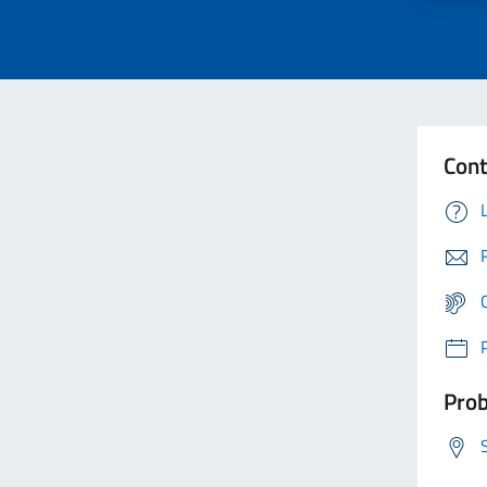
Cont
Prob