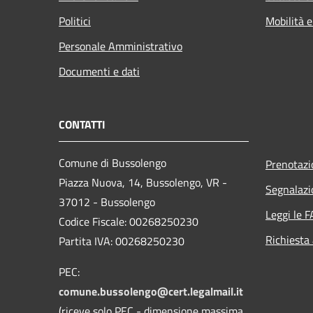
Politici
Mobilità e
Personale Amministrativo
Documenti e dati
CONTATTI
Comune di Bussolengo
Prenotaz
Piazza Nuova, 14, Bussolengo, VR -
Segnalazi
37012 - Bussolengo
Leggi le 
Codice Fiscale: 00268250230
Richiesta
Partita IVA: 00268250230
PEC:
comune.bussolengo@cert.legalmail.it
(riceve solo PEC - dimensione massima