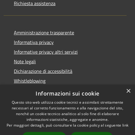
Richiesta assistenza
Amministrazione trasparente
Informativa privacy
Informative privacy altri servizi
Note legali
Dichiarazione di accessibilità
Whistleblowing
×
Informazioni sui cookie
Questo sito web utilizza cookie tecnici e assimilati strettamente
necessari al corretto funzionamento e alla navigazione del sito,
RSS
Copyright © 2026 • Comune di
nonché un cookie tecnico analitico al solo fine di elaborare
Accessibilità
Bussolengo • Powered by
informazioni statistiche, aggregate e anonime.
Privacy
Municipium
Accesso
•
Per maggiori dettagli, può consultare la cookie policy al seguente
link
Cookie
redazione