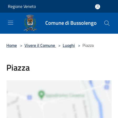
Salta al contenuto principale
Regione Veneto
Comune di Bussolengo
Home
>
Vivere il Comune
>
Luoghi
>
Piazza
Piazza