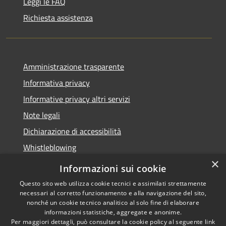
Leggi le FAQ
Richiesta assistenza
Amministrazione trasparente
Informativa privacy
Informative privacy altri servizi
Note legali
Dichiarazione di accessibilità
Whistleblowing
×
Informazioni sui cookie
Questo sito web utilizza cookie tecnici e assimilati strettamente
necessari al corretto funzionamento e alla navigazione del sito,
RSS
Copyright © 2026 • Comune di
nonché un cookie tecnico analitico al solo fine di elaborare
Accessibilità
Bussolengo • Powered by
informazioni statistiche, aggregate e anonime.
Privacy
Municipium
Accesso
•
Per maggiori dettagli, può consultare la cookie policy al seguente
link