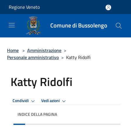
Salta al contenuto principale
Regione Veneto
Comune di Bussolengo
Home
>
Amministrazione
>
Personale amministrativo
>
Katty Ridolfi
Katty Ridolfi
Condividi
Vedi azioni
INDICE DELLA PAGINA