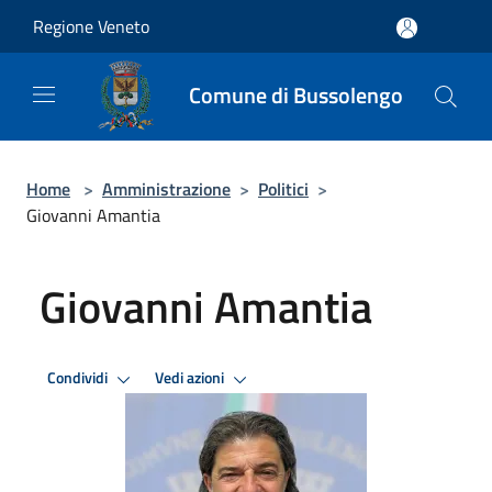
Salta al contenuto principale
Regione Veneto
Comune di Bussolengo
Home
>
Amministrazione
>
Politici
>
Giovanni Amantia
Giovanni Amantia
Condividi
Vedi azioni