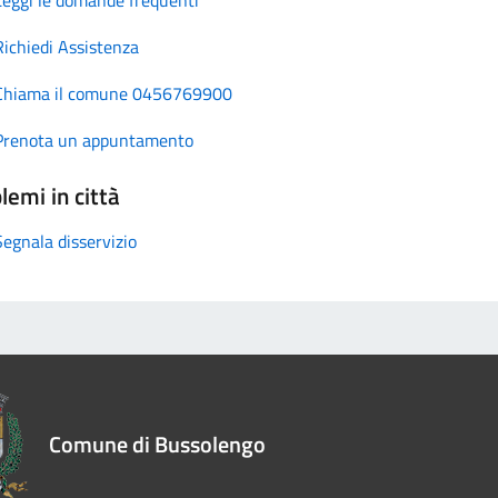
Richiedi Assistenza
Chiama il comune 0456769900
Prenota un appuntamento
lemi in città
Segnala disservizio
Comune di Bussolengo