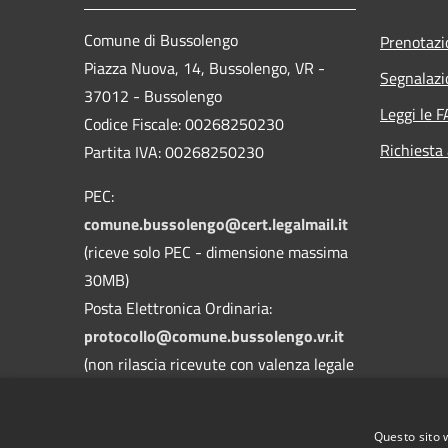
Comune di Bussolengo
Prenotaz
Piazza Nuova, 14, Bussolengo, VR -
Segnalazi
37012 - Bussolengo
Leggi le 
Codice Fiscale: 00268250230
Richiesta
Partita IVA: 00268250230
PEC:
comune.bussolengo@cert.legalmail.it
(riceve solo PEC - dimensione massima
30MB)
Posta Elettronica Ordinaria:
protocollo@comune.bussolengo.vr.it
(non rilascia ricevute con valenza legale
- dimensione massima 30MB)
Centralino Unico: 045 6769900
Questo sito 