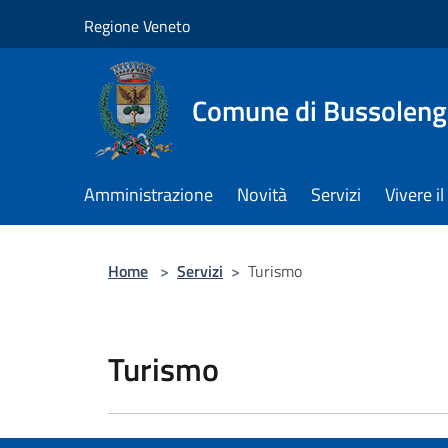
Salta al contenuto principale
Regione Veneto
Comune di Bussolen
Amministrazione
Novità
Servizi
Vivere 
Home
>
Servizi
>
Turismo
Turismo