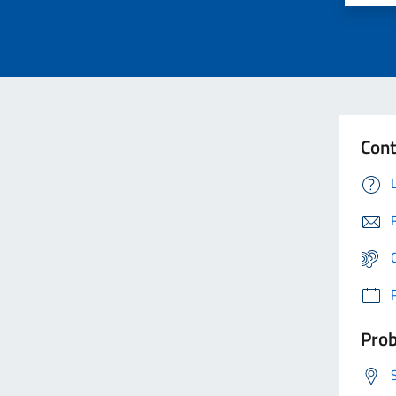
Cont
Prob