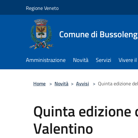
Salta al contenuto principale
Regione Veneto
Comune di Bussolen
Amministrazione
Novità
Servizi
Vivere 
Home
>
Novità
>
Avvisi
>
Quinta edizione de
Quinta edizione 
Valentino