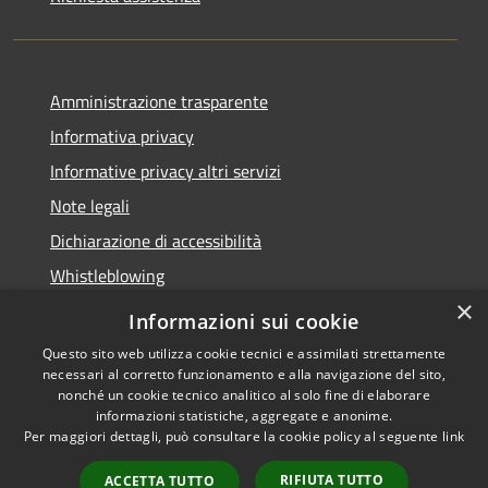
Amministrazione trasparente
Informativa privacy
Informative privacy altri servizi
Note legali
Dichiarazione di accessibilità
Whistleblowing
×
Informazioni sui cookie
Questo sito web utilizza cookie tecnici e assimilati strettamente
necessari al corretto funzionamento e alla navigazione del sito,
RSS
Copyright © 2026 • Comune di
nonché un cookie tecnico analitico al solo fine di elaborare
Accessibilità
Bussolengo • Powered by
informazioni statistiche, aggregate e anonime.
Privacy
Municipium
Accesso
•
Per maggiori dettagli, può consultare la cookie policy al seguente
link
Cookie
redazione
RIFIUTA TUTTO
ACCETTA TUTTO