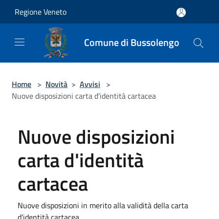
Salta al contenuto principale
Regione Veneto
Comune di Bussolengo
Home
>
Novità
>
Avvisi
>
Nuove disposizioni carta d'identità cartacea
Nuove disposizioni
carta d'identità
cartacea
Nuove disposizioni in merito alla validità della carta
d'identità cartacea