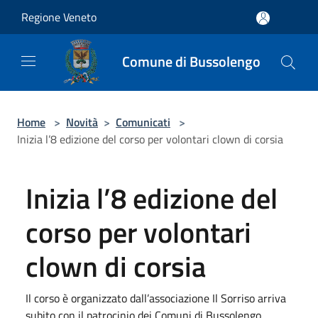
Salta al contenuto principale
Regione Veneto
Comune di Bussolengo
Home
>
Novità
>
Comunicati
>
Inizia l’8 edizione del corso per volontari clown di corsia
Inizia l’8 edizione del
corso per volontari
clown di corsia
Il corso è organizzato dall’associazione Il Sorriso arriva
subito con il patrocinio dei Comuni di Bussolengo,