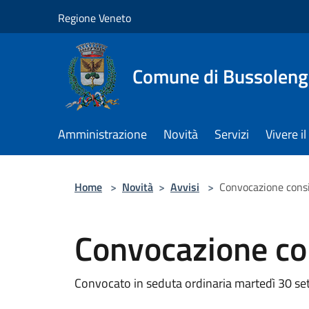
Salta al contenuto principale
Regione Veneto
Comune di Bussolen
Amministrazione
Novità
Servizi
Vivere 
Home
>
Novità
>
Avvisi
>
Convocazione cons
Convocazione co
Convocato in seduta ordinaria martedì 30 se