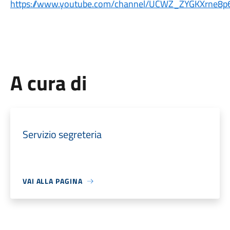
https://www.youtube.com/
channel/UCWZ_
ZYGKXrne8p6
A cura di
Servizio segreteria
VAI ALLA PAGINA