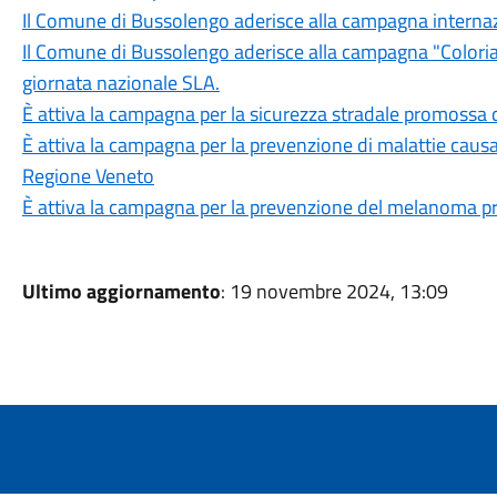
Il Comune di Bussolengo aderisce alla campagna internazi
Il Comune di Bussolengo aderisce alla campagna "Coloriamo
giornata nazionale SLA.
È attiva la campagna per la sicurezza stradale promossa
È attiva la campagna per la prevenzione di malattie caus
Regione Veneto
È attiva la campagna per la prevenzione del melanoma 
Ultimo aggiornamento
: 19 novembre 2024, 13:09