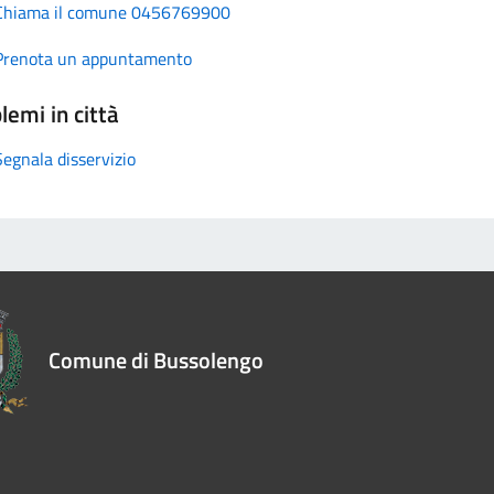
Chiama il comune 0456769900
Prenota un appuntamento
lemi in città
Segnala disservizio
Comune di Bussolengo