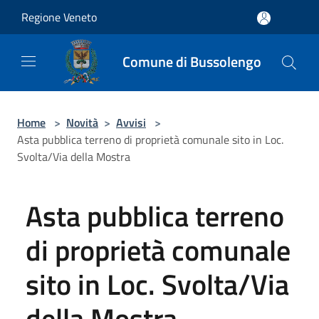
Salta al contenuto principale
Regione Veneto
Comune di Bussolengo
Home
>
Novità
>
Avvisi
>
Asta pubblica terreno di proprietà comunale sito in Loc.
Svolta/Via della Mostra
Asta pubblica terreno
di proprietà comunale
sito in Loc. Svolta/Via
della Mostra