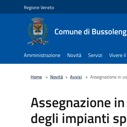
Salta al contenuto principale
Regione Veneto
Comune di Bussolen
Amministrazione
Novità
Servizi
Vivere 
Home
>
Novità
>
Avvisi
>
Assegnazione in us
Assegnazione in
degli impianti sp