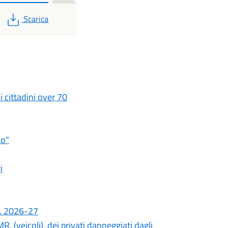
PDF
Scarica
i cittadini over 70
io"
i
.s. 2026-27
R, (veicoli), dei privati danneggiati dagli