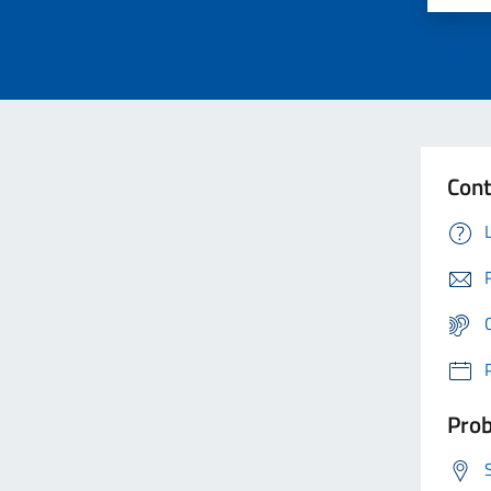
Cont
Prob