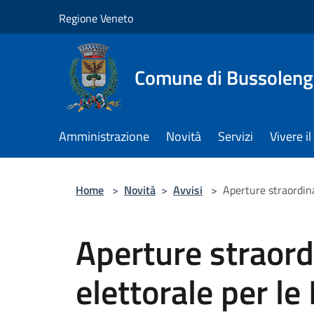
Salta al contenuto principale
Regione Veneto
Comune di Bussolen
Amministrazione
Novità
Servizi
Vivere 
Home
>
Novità
>
Avvisi
>
Aperture straordina
Aperture straordi
elettorale per le