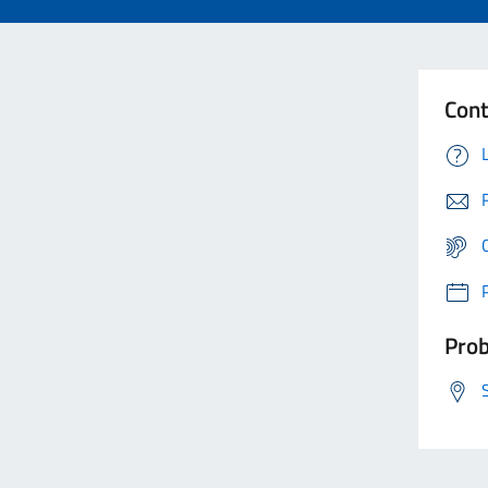
Cont
Prob